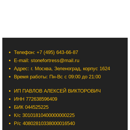
Телефон: +7 (495) 643-66-87
E-mail: stonefortress@mail.ru
Адрес: г. Москва, Зеленоград, корпус 1624
Время работы: Пн-Вс с 09:00 до 21:00
ИП ПАВЛОВ АЛЕКСЕЙ ВИКТОРОВИЧ
ИНН 772638596409
БИК 044525225
К/с 30101810400000000225
Р/с 40802810338000016540