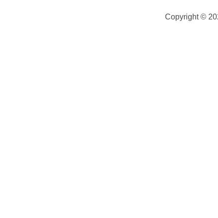
Copyright © 2
Ваше имя (обязательно)
Ваш e-mail (обязательно)
Телефон (обязательно)
Сообщение