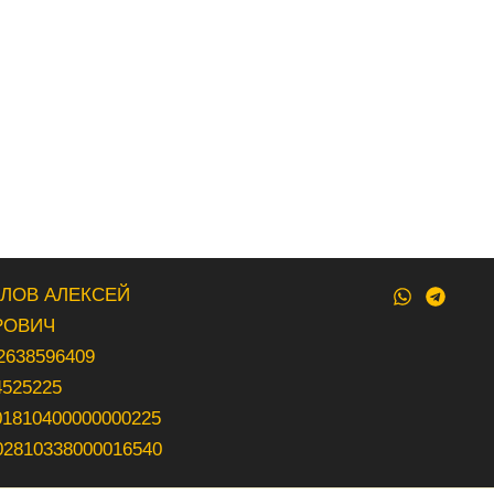
ВЛОВ АЛЕКСЕЙ
РОВИЧ
2638596409
4525225
01810400000000225
02810338000016540