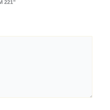
M 221”