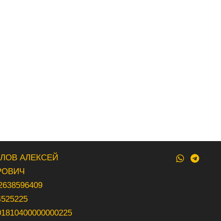
ВЛОВ АЛЕКСЕЙ
РОВИЧ
2638596409
4525225
01810400000000225