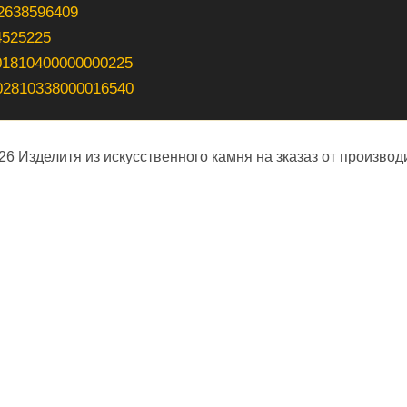
2638596409
4525225
01810400000000225
02810338000016540
026 Изделитя из искусственного камня на зказаз от производ