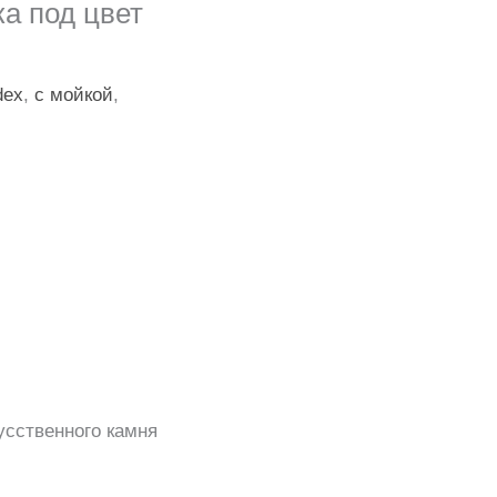
а под цвет
dex
,
с мойкой
,
усственного камня