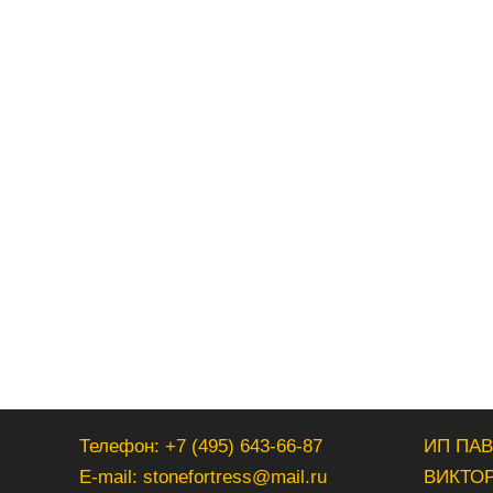
Телефон: +7 (495) 643-66-87
ИП ПА
E-mail: stonefortress@mail.ru
ВИКТО